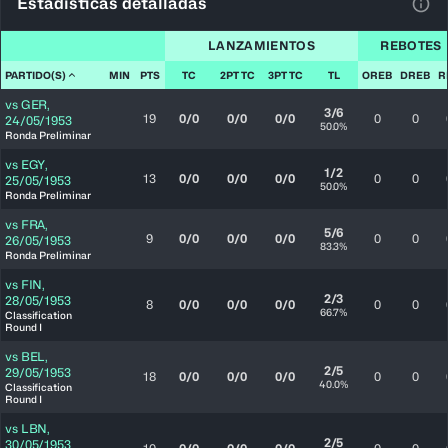
Estadísticas detalladas
Ver 
LANZAMIENTOS
REBOTES
PARTIDO(S)
MIN
PTS
TC
2PT TC
3PT TC
TL
OREB
DREB
R
vs
GER
,
3/6
19
0/0
0/0
0/0
0
0
24/05/1953
50.0%
Ronda Preliminar
vs
EGY
,
1/2
13
0/0
0/0
0/0
0
0
25/05/1953
50.0%
Ronda Preliminar
vs
FRA
,
5/6
9
0/0
0/0
0/0
0
0
26/05/1953
83.3%
Ronda Preliminar
vs
FIN
,
2/3
28/05/1953
8
0/0
0/0
0/0
0
0
66.7%
Classification
Round I
vs
BEL
,
2/5
29/05/1953
18
0/0
0/0
0/0
0
0
40.0%
Classification
Round I
vs
LBN
,
2/5
30/05/1953