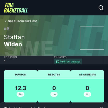
FIBA EUROBASKET 1953
6
#
Staffan
SWE
Widen
POSICIÓN
ENLACES
-
Perfil del Jugador
PUNTOS
REBOTES
ASISTENCIAS
12.3
0
0
8to
1to
1to