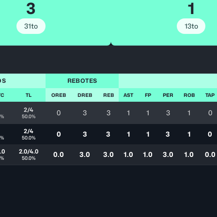
3
1
31to
13to
OS
REBOTES
TC
TL
OREB
DREB
REB
AST
FP
PER
ROB
TAP
1
2/4
0
3
3
1
1
3
1
0
0%
50.0%
1
2/4
0
3
3
1
1
3
1
0
0%
50.0%
.0
2.0/4.0
0.0
3.0
3.0
1.0
1.0
3.0
1.0
0.0
0%
50.0%