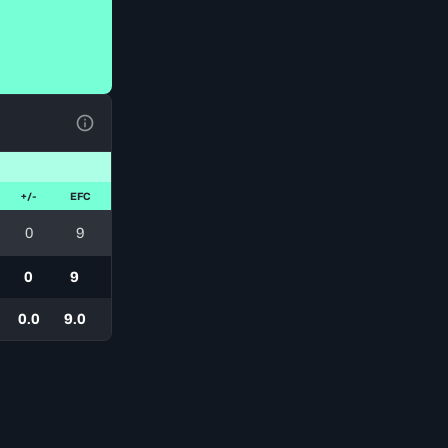
Ver la leyenda
+/-
EFC
0
9
0
9
0.0
9.0