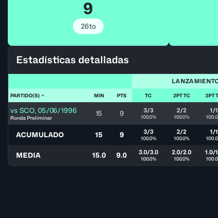
9
26to
Estadísticas detalladas
LANZAMIENT
PARTIDO(S)
MIN
PTS
TC
2PT TC
3PT 
vs
SCO
,
05/06/1996
3/3
2/2
1/
15
9
100.0%
100.0%
100.
Ronda Preliminar
3/3
2/2
1/
ACUMULADO
15
9
100.0%
100.0%
100.
3.0/3.0
2.0/2.0
1.0/1
MEDIA
15.0
9.0
100.0%
100.0%
100.