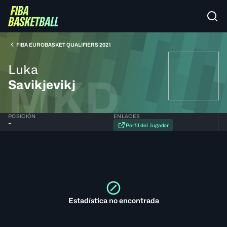
FIBA EUROBASKET QUALIFIERS 2021
Luka
MKD
Savikjevikj
POSICIÓN
ENLACES
-
Perfil del Jugador
Estadística no encontrada