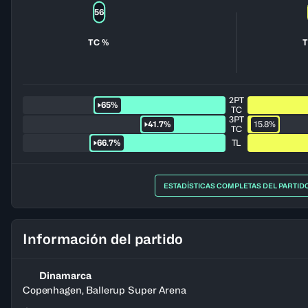
56
TC %
2PT
65%
TC
3PT
41.7%
15.8%
TC
66.7%
TL
ESTADÍSTICAS COMPLETAS DEL PARTID
Información del partido
Dinamarca
Copenhagen, Ballerup Super Arena