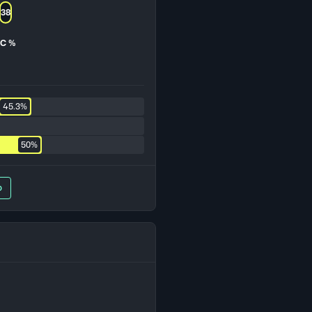
38
TC %
45.3%
50%
O