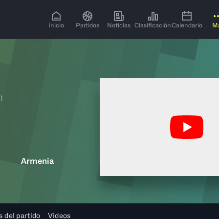
Inicio
Partidos
Noticias
Clasificación
Calendario
M
)
Armenia
s del partido
Videos