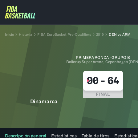
Inicio
Historia
FIBA EuroBasket Pre-Qualifiers
2019
DEN vs ARM
PRIMERA RONDA · GRUPO B
Ballerup Super Arena, Copenhagen (DEN
90
-
64
FINAL
Dinamarca
Descripción general
Estadísticas
Tabla de tiros
Estadística