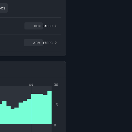
bos
DEN
31
EFC
ARM
17
EFC
30
Q4
15
0