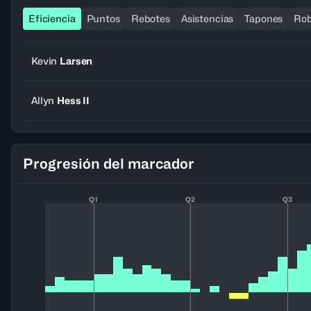
Eficiencia
Puntos
Rebotes
Asistencias
Tapones
Ro
Kevin
Larsen
Allyn
Hess II
Progresión del marcador
Q1
Q2
Q3