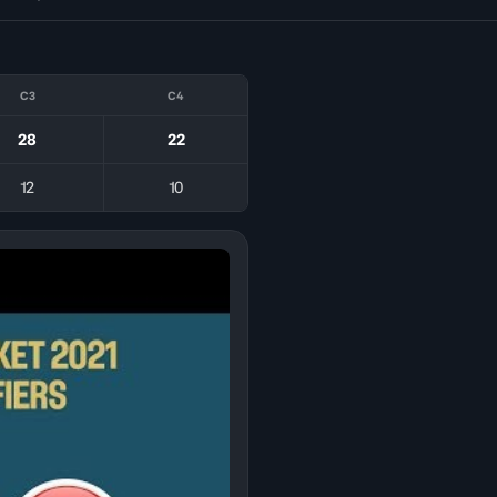
C3
C4
28
22
12
10