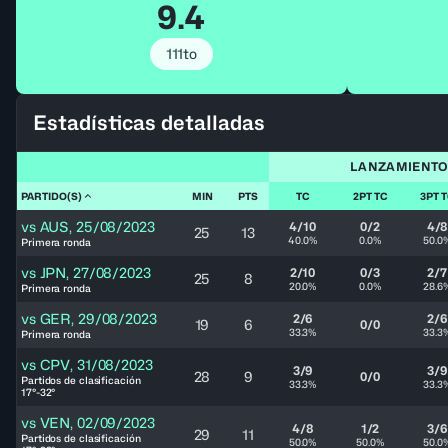
9.4
111to
Estadísticas detalladas
LANZAMIENT
PARTIDO(S)
MIN
PTS
TC
2PT TC
3PT 
vs
AUS
,
25/08/2023
4/10
0/2
4/8
25
13
40.0%
0.0%
50.0
Primera ronda
vs
JPN
,
27/08/2023
2/10
0/3
2/7
25
8
20.0%
0.0%
28.6
Primera ronda
vs
GER
,
29/08/2023
2/6
2/6
19
6
0/0
33.3%
33.3
Primera ronda
vs
CPV
,
31/08/2023
3/9
3/9
28
9
0/0
Partidos de clasificación
33.3%
33.3
17°-32°
vs
VEN
,
02/09/2023
4/8
1/2
3/6
29
11
Partidos de clasificación
50.0%
50.0%
50.0