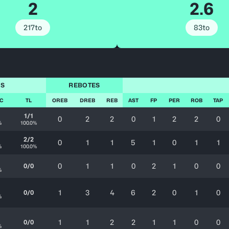
2
2.6
217to
83to
OS
REBOTES
TC
TL
OREB
DREB
REB
AST
FP
PER
ROB
TAP
1/1
0
2
2
0
1
2
2
0
%
100.0%
2/2
0
1
1
5
1
0
1
1
%
100.0%
0
1
1
0
2
1
0
0
0/0
%
1
3
4
6
2
0
1
0
0/0
%
1
1
2
2
1
1
0
0
0/0
%