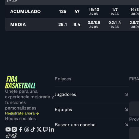
17°-32°
15/43
1/7
14/3
ACUMULADO
125
47
34.9%
14.3%
38.9
3.0/8.6
0.2/1.4
2.8/7
MEDIA
25.1
9.4
34.9%
14.3%
38.9
Enlaces
FIBA
Únete para una
Jugadores
experiencia mejorada y
funciones
personalizadas
Equipos
Regístrate ahora
Redes sociales
Prov
Buscar una cancha