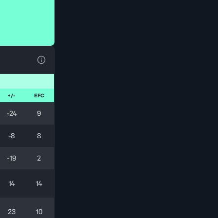
Ver la leyenda
+/-
EFC
-24
9
-8
8
-19
2
14
14
23
10