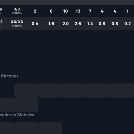
6
3/3
2
8
10
13
7
4
4
1
%
100.0%
.2
0.6/0.6
0.4
1.6
2.0
2.6
1.4
0.8
0.8
0.2
%
100.0%
 Partners
eedores Globales