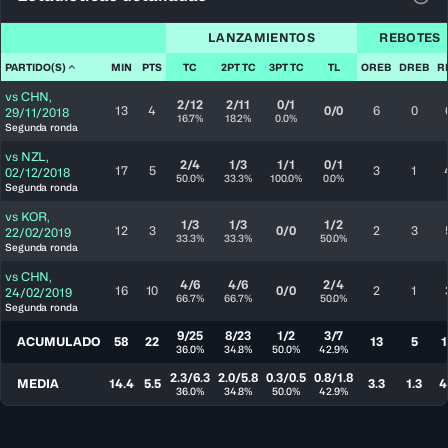
Ver 
LANZAMIENTOS
REBOTES
PARTIDO(S)
MIN
PTS
TC
2PT TC
3PT TC
TL
OREB
DREB
R
vs
CHN
,
2/12
2/11
0/1
13
4
0/0
6
0
29/11/2018
16.7%
18.2%
0.0%
Segunda ronda
vs
NZL
,
2/4
1/3
1/1
0/1
17
5
3
1
02/12/2018
50.0%
33.3%
100.0%
0.0%
Segunda ronda
vs
KOR
,
1/3
1/3
1/2
12
3
0/0
2
3
22/02/2019
33.3%
33.3%
50.0%
Segunda ronda
vs
CHN
,
4/6
4/6
2/4
16
10
0/0
2
1
24/02/2019
66.7%
66.7%
50.0%
Segunda ronda
9/25
8/23
1/2
3/7
ACUMULADO
58
22
13
5
1
36.0%
34.8%
50.0%
42.9%
2.3/6.3
2.0/5.8
0.3/0.5
0.8/1.8
MEDIA
14.4
5.5
3.3
1.3
4
36.0%
34.8%
50.0%
42.9%