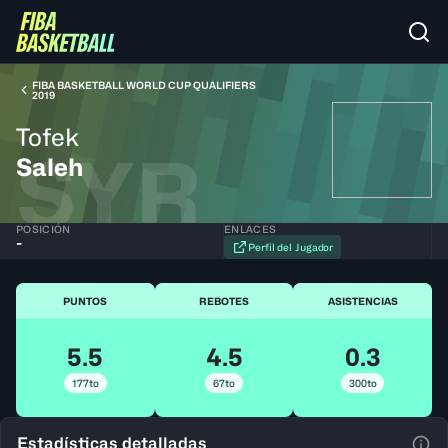
FIBA BASKETBALL WORLD CUP QUALIFIERS
2019
Tofek
SYR
Saleh
POSICIÓN
ENLACES
-
Perfil del Jugador
PUNTOS
REBOTES
ASISTENCIAS
5.5
4.5
0.3
177to
67to
300to
Estadísticas detalladas