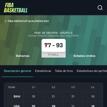
FIBA AMERICUP QUALIFIERS 2021
FASE DE GRUPOS · GRUPO D
Coliseo Roberto Clemente, San Juan (PUR)
77
-
93
FINAL
Bahamas
Estados Unidos
Descripción general
Estadísticas
Tabla de tiros
Estadísticas del partid
TEAM
C1
C2
C3
C4
BAH
19
21
21
16
USA
25
29
21
18