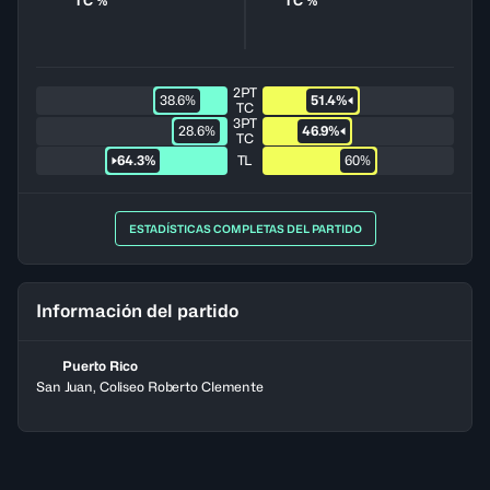
TC %
TC %
2PT
38.6%
51.4%
TC
3PT
28.6%
46.9%
TC
64.3%
TL
60%
ESTADÍSTICAS COMPLETAS DEL PARTIDO
Información del partido
Puerto Rico
San Juan, Coliseo Roberto Clemente