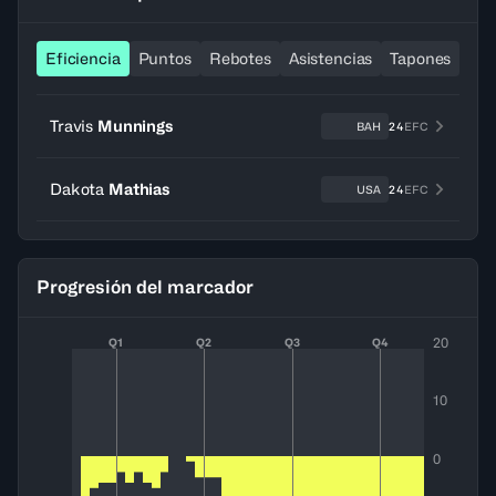
Eficiencia
Puntos
Rebotes
Asistencias
Tapones
Ro
Travis
Munnings
BAH
24
EFC
Dakota
Mathias
USA
24
EFC
Progresión del marcador
20
Q1
Q2
Q3
Q4
10
0