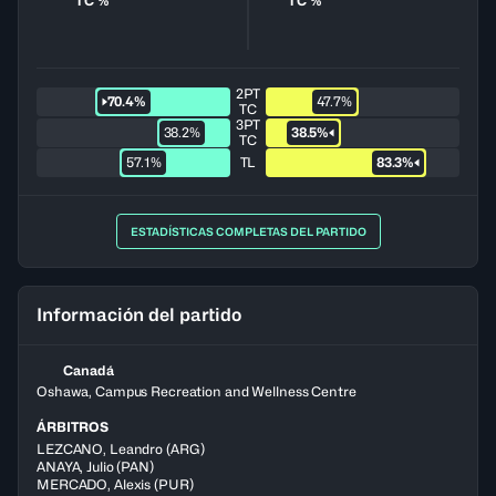
TC %
TC %
2PT
70.4%
47.7%
TC
3PT
38.2%
38.5%
TC
57.1%
TL
83.3%
ESTADÍSTICAS COMPLETAS DEL PARTIDO
Información del partido
Canadá
Oshawa, Campus Recreation and Wellness Centre
ÁRBITROS
LEZCANO
,
Leandro
(
ARG
)
ANAYA
,
Julio
(
PAN
)
MERCADO
,
Alexis
(
PUR
)