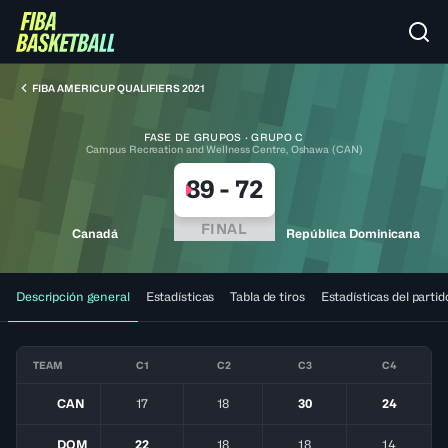
FIBA AMERICUP QUALIFIERS 2021
FASE DE GRUPOS · GRUPO C
Campus Recreation and Wellness Centre, Oshawa (CAN)
89
-
72
FINAL
Canadá
República Dominicana
Descripción general
Estadísticas
Tabla de tiros
Estadísticas del partid
TEAM
C1
C2
C3
C4
CAN
17
18
30
24
DOM
22
18
18
14