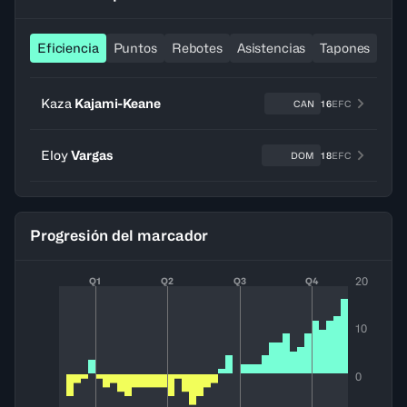
Eficiencia
Puntos
Rebotes
Asistencias
Tapones
Ro
Kaza
Kajami-Keane
CAN
16
EFC
Eloy
Vargas
DOM
18
EFC
Progresión del marcador
20
Q1
Q2
Q3
Q4
10
0