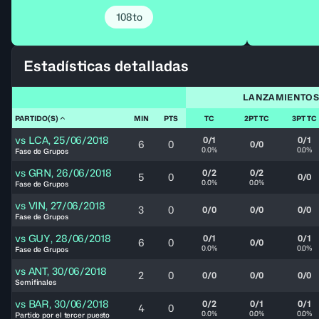
108to
Estadísticas detalladas
LANZAMIENTO
PARTIDO(S)
MIN
PTS
TC
2PT TC
3PT TC
vs
LCA
,
25/06/2018
0/1
0/1
6
0
0/0
0.0%
0.0%
Fase de Grupos
vs
GRN
,
26/06/2018
0/2
0/2
5
0
0/0
0.0%
0.0%
Fase de Grupos
vs
VIN
,
27/06/2018
3
0
0/0
0/0
0/0
Fase de Grupos
vs
GUY
,
28/06/2018
0/1
0/1
6
0
0/0
0.0%
0.0%
Fase de Grupos
vs
ANT
,
30/06/2018
2
0
0/0
0/0
0/0
Semifinales
vs
BAR
,
30/06/2018
0/2
0/1
0/1
4
0
0.0%
0.0%
0.0%
Partido por el tercer puesto