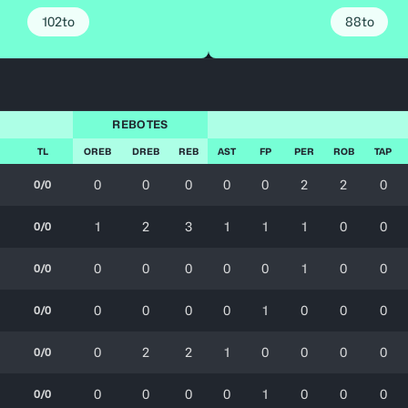
102to
88to
S
REBOTES
TL
OREB
DREB
REB
AST
FP
PER
ROB
TAP
0
0
0
0
0
2
2
0
0/0
1
2
3
1
1
1
0
0
0/0
0
0
0
0
0
1
0
0
0/0
0
0
0
0
1
0
0
0
0/0
0
2
2
1
0
0
0
0
0/0
0
0
0
0
1
0
0
0
0/0