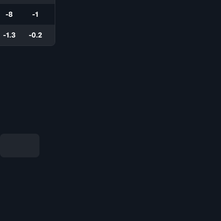
-8
-1
-1.3
-0.2