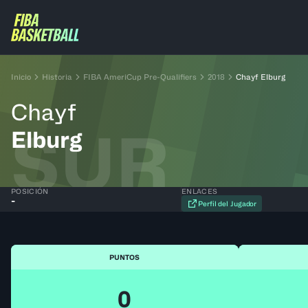
Inicio
Historia
FIBA AmeriCup Pre-Qualifiers
2018
Chayf Elburg
Chayf
SUR
Elburg
POSICIÓN
ENLACES
-
Perfil del Jugador
PUNTOS
0