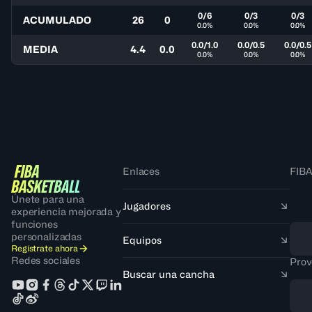
0/6
0/3
0/3
ACUMULADO
26
0
0.0%
0.0%
0.0%
0.0/1.0
0.0/0.5
0.0/0.5
MEDIA
4.4
0.0
0.0%
0.0%
0.0%
Enlaces
FIBA
Únete para una
Jugadores
experiencia mejorada y
funciones
personalizadas
Equipos
Regístrate ahora
Redes sociales
Prov
Buscar una cancha