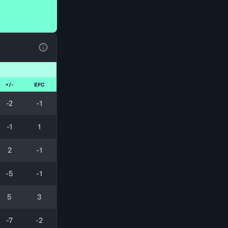
Ver la leyenda
+/-
EFC
-2
-1
-1
1
2
-1
-5
-1
5
3
-7
-2