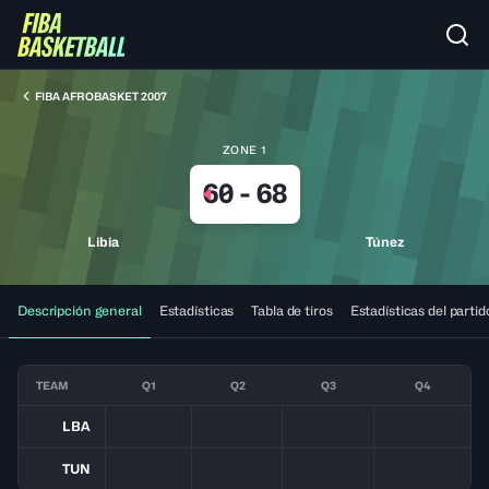
FIBA AFROBASKET 2007
ZONE 1
60
-
68
Libia
Túnez
Descripción general
Estadísticas
Tabla de tiros
Estadísticas del partid
TEAM
Q1
Q2
Q3
Q4
LBA
TUN