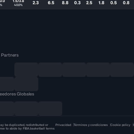
0.0
1.5/3.8
2.3
6.5
8.8
0.3
2.5
1.8
0.5
0.8
0%
40.0%
 Partners
eedores Globales
ay be duplicated, redistributed or
Privacidad
Términos y condiciones
Cookie policy
ree to abide by FIBA.basketball terms