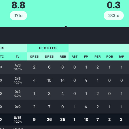
8.8
0.3
17to
283to
OS
REBOTES
 TC
TL
OREB
DREB
REB
AST
FP
PER
ROB
TAP
4/8
2
6
8
0
1
2
1
1
0
50.0%
2/5
4
10
14
0
4
1
0
0
0
40.0%
0/2
1
3
4
0
1
2
0
1
0
0.0%
2
7
9
1
4
2
1
1
0
0/0
6/15
9
26
35
1
10
7
2
3
0
40.0%