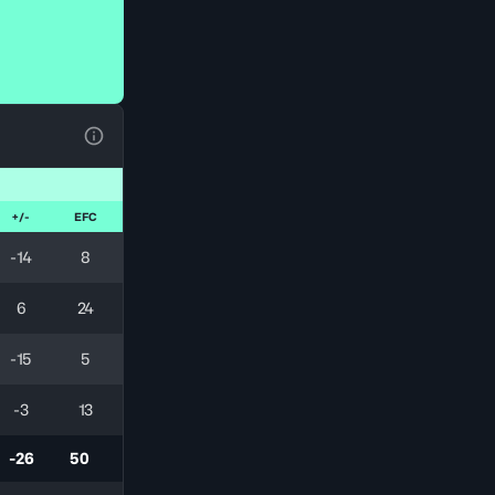
Ver la leyenda
+/-
EFC
-14
8
6
24
-15
5
-3
13
-26
50