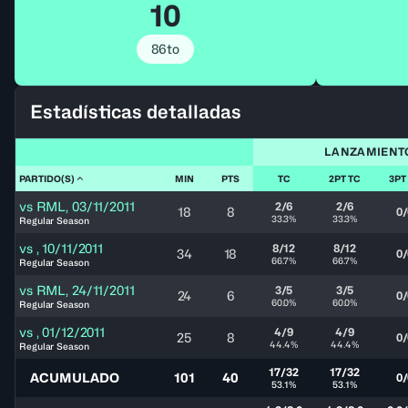
10
86to
Estadísticas detalladas
LANZAMIENT
PARTIDO(S)
MIN
PTS
TC
2PT TC
3PT
vs
RML
,
03/11/2011
2/6
2/6
18
8
0/
33.3%
33.3%
Regular Season
vs
,
10/11/2011
8/12
8/12
34
18
0/
66.7%
66.7%
Regular Season
vs
RML
,
24/11/2011
3/5
3/5
24
6
0/
60.0%
60.0%
Regular Season
vs
,
01/12/2011
4/9
4/9
25
8
0/
44.4%
44.4%
Regular Season
17/32
17/32
ACUMULADO
101
40
0/
53.1%
53.1%