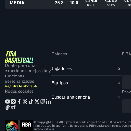
4.3/8.0
4.3/8.0
0.0/
MEDIA
25.3
10.0
53.1%
53.1%
0.
Enlaces
FIBA
Únete para una
Jugadores
experiencia mejorada y
funciones
personalizadas
Equipos
Regístrate ahora
Redes sociales
Prov
Buscar una cancha
© Copyright FIBA All rights reserved. No portion of FIBA.basketball m
manipulated in any form. By accessing FIBA.basketball pages, you ag
and conditions