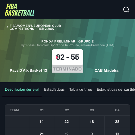
FIBA WOMEN’S EUROPEAN CLUB
COMPETITIONS – TIER 2 2007
RONDA PRELIMINAR · GRUPO E
Gymnase Complex Sportif de la Proline, Aix-en-Provence (FRA)
82
-
55
TERMINADO
Pays D´Aix Basket 13
CAB Madeira
Descripción general
Estadísticas
Tabla de tiros
Estadísticas del partid
TEAM
C1
C2
C3
C4
14
22
18
28
21
12
9
13