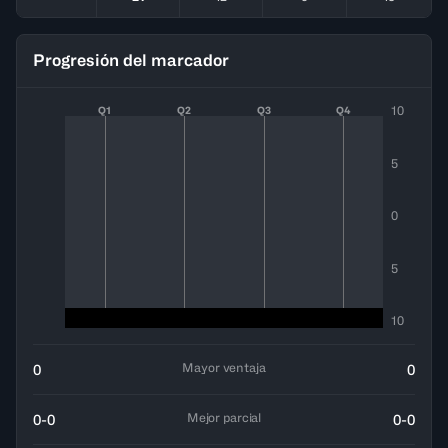
Progresión del marcador
10
Q1
Q2
Q3
Q4
5
0
5
10
Mayor ventaja
0
0
Mejor parcial
0-0
0-0