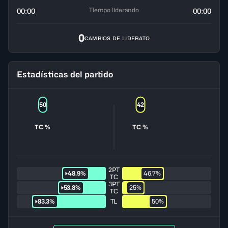
Tiempo liderando
00:00
00:00
0
CAMBIOS DE LIDERATO
Estadísticas del partido
50
42
TC %
TC %
2PT
48.9%
46.7%
TC
3PT
53.8%
25%
TC
83.3%
TL
50%