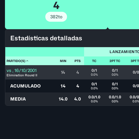
4
382to
Estadísticas detalladas
LANZAMIENT
PARTIDO(S)
MIN
PTS
TC
2PT TC
3PT 
vs
,
16/10/2001
0/1
0/1
14
4
0/0
0.0%
0.0%
Elimination Round II
0/1
0/1
ACUMULADO
14
4
0/0
0.0%
0.0%
0.0/1.0
0.0/1.0
0.0/0
MEDIA
14.0
4.0
0.0%
0.0%
0.0