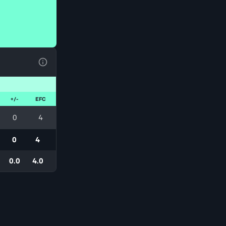
Ver la leyenda
+/-
EFC
0
4
0
4
0.0
4.0