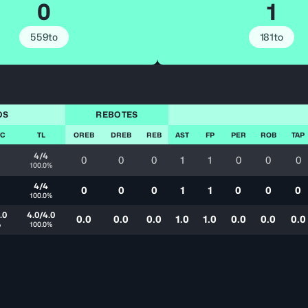
0
1
559to
181to
OS
REBOTES
TC
TL
OREB
DREB
REB
AST
FP
PER
ROB
TAP
4/4
0
0
0
1
1
0
0
0
100.0%
4/4
0
0
0
1
1
0
0
0
100.0%
.0
4.0/4.0
0.0
0.0
0.0
1.0
1.0
0.0
0.0
0.0
%
100.0%