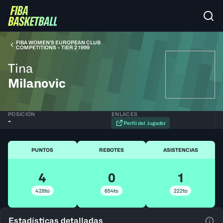
FIBA WOMEN’S EUROPEAN CLUB
COMPETITIONS – TIER 2 1999
Tina
Milanovic
POSICIÓN
ENLACES
-
Perfil del Jugador
PUNTOS
REBOTES
ASISTENCIAS
4
0
1
428to
654to
222to
Estadísticas detalladas