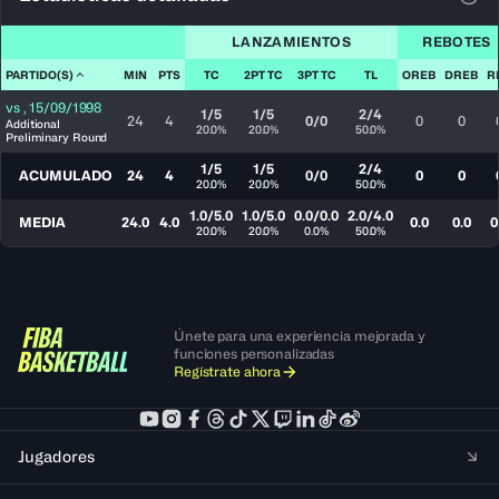
Ver 
LANZAMIENTOS
REBOTES
PARTIDO(S)
MIN
PTS
TC
2PT TC
3PT TC
TL
OREB
DREB
R
vs
,
15/09/1998
1/5
1/5
2/4
24
4
0/0
0
0
Additional
20.0%
20.0%
50.0%
Preliminary Round
1/5
1/5
2/4
ACUMULADO
24
4
0/0
0
0
20.0%
20.0%
50.0%
1.0/5.0
1.0/5.0
0.0/0.0
2.0/4.0
MEDIA
24.0
4.0
0.0
0.0
0
20.0%
20.0%
0.0%
50.0%
Únete para una experiencia mejorada y
funciones personalizadas
Regístrate ahora
Jugadores