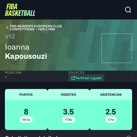
FIBA WOMEN’S EUROPEAN CLUB
COMPETITIONS – TIER 2 1996
12
#
Ioanna
Kapousouzi
POSICIÓN
ENLACES
-
Perfil del Jugador
PUNTOS
REBOTES
ASISTENCIAS
8
3.5
2.5
194to
173to
47to