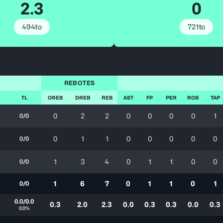
2.3
0
494to
721to
S
REBOTES
TL
OREB
DREB
REB
AST
FP
PER
ROB
TAP
0
2
2
0
0
0
0
1
0/0
0
1
1
0
0
0
0
0
0/0
1
3
4
0
1
1
0
0
0/0
1
6
7
0
1
1
0
1
0/0
0.0/0.0
0.3
2.0
2.3
0.0
0.3
0.3
0.0
0.3
0.0%