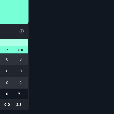
Ver la leyenda
+/-
EFC
0
3
0
0
0
4
0
7
0.0
2.3