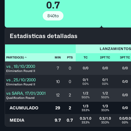
0.7
840to
Estadísticas detalladas
LANZAMIENTO
PARTIDO(S)
MIN
PTS
TC
2PT TC
3PT TC
vs
,
18/10/2000
7
0
0/0
0/0
0/0
Elimination Round II
vs
,
25/10/2000
0/1
0/1
10
0
0/0
0.0%
0.0%
Elimination Round II
vs
SARA
,
17/01/2001
1/2
1/2
12
2
0/0
50.0%
50.0%
Qualification Round
1/3
1/3
ACUMULADO
29
2
0/0
33.3%
33.3%
0.3/1.0
0.3/1.0
0.0/0.0
MEDIA
9.7
0.7
33.3%
33.3%
0.0%