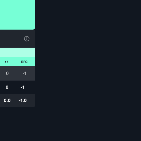
Ver la leyenda
+/-
EFC
0
-1
0
-1
0.0
-1.0