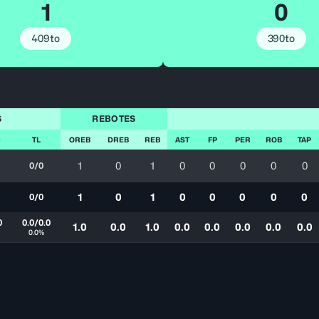
1
0
409to
390to
S
REBOTES
C
TL
OREB
DREB
REB
AST
FP
PER
ROB
TAP
1
0
1
0
0
0
0
0
0/0
1
0
1
0
0
0
0
0
0/0
0
0.0/0.0
1.0
0.0
1.0
0.0
0.0
0.0
0.0
0.0
0.0%