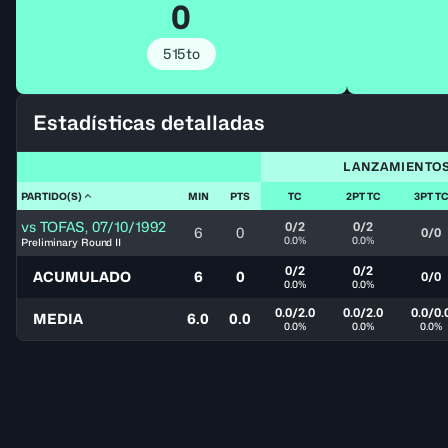
0
515to
Estadísticas detalladas
LANZAMIENTO
PARTIDO(S)
MIN
PTS
TC
2PT TC
3PT T
vs
TOFAS
,
07/10/1992
0/2
0/2
6
0
0/0
0.0%
0.0%
Preliminary Round II
0/2
0/2
ACUMULADO
6
0
0/0
0.0%
0.0%
0.0/2.0
0.0/2.0
0.0/0.
MEDIA
6.0
0.0
0.0%
0.0%
0.0%