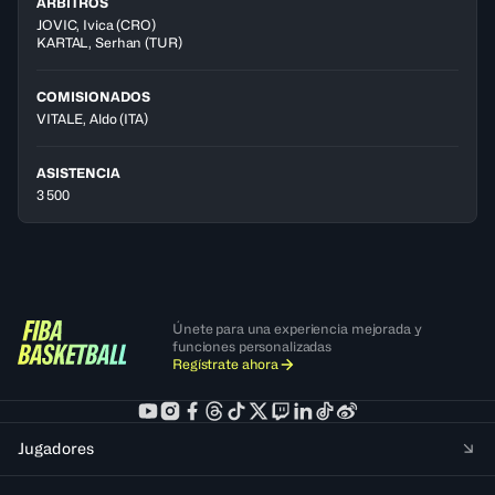
ÁRBITROS
JOVIC
,
Ivica
(
CRO
)
KARTAL
,
Serhan
(
TUR
)
COMISIONADOS
VITALE, Aldo
(ITA)
ASISTENCIA
3 500
Únete para una experiencia mejorada y
funciones personalizadas
Regístrate ahora
Jugadores