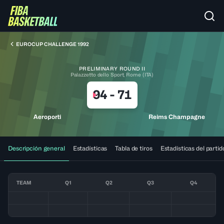
EUROCUP CHALLENGE 1992
PRELIMINARY ROUND II
Palazzetto dello Sport, Rome (ITA)
94
-
71
Aeroporti
Reims Champagne
Descripción general
Estadísticas
Tabla de tiros
Estadísticas del partid
TEAM
Q1
Q2
Q3
Q4