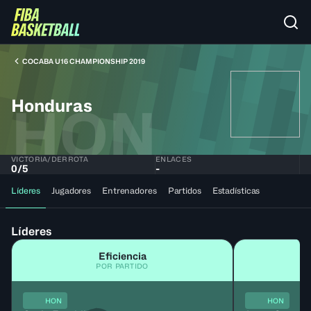
COCABA U16 CHAMPIONSHIP 2019
Honduras
HON
VICTORIA/DERROTA
ENLACES
0
/
5
-
Líderes
Jugadores
Entrenadores
Partidos
Estadísticas
Líderes
Eficiencia
POR PARTIDO
HON
HON