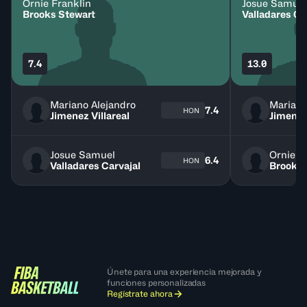
Ornie Franklin
Josue Samuel
Brooks Stewart
Valladares Ca
7.4
13.0
Mariano Alejandro
Mariano
7.4
HON
Jimenez Villareal
Jimenez 
Josue Samuel
Ornie F
6.4
HON
Valladares Carvajal
Brooks 
Únete para una experiencia mejorada y
funciones personalizadas
Regístrate ahora