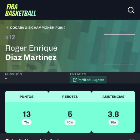
COCABA U15 CHAMPIONSHIP 2014
12
#
Roger Enrique
ESA
Diaz Martinez
POSICIÓN
ENLACES
-
Perfil del Jugador
PUNTOS
REBOTES
ASISTENCIAS
13
5
3.8
7to
16to
6to