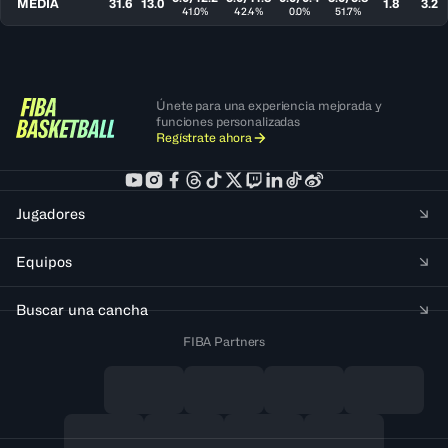
MEDIA
31.6
13.0
1.8
3.2
41.0%
42.4%
0.0%
51.7%
Únete para una experiencia mejorada y
funciones personalizadas
Regístrate ahora
Jugadores
Equipos
Buscar una cancha
FIBA Partners