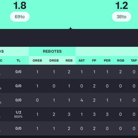
1.8
1.2
69to
38to
OS
REBOTES
TC
TL
OREB
DREB
REB
AST
FP
PER
ROB
TAP
2
1
1
2
1
1
1
2
0
0/0
%
1
0
1
0
2
0
0
0
0/0
%
0
1
1
4
2
1
1
0
0/0
%
2
1/2
1
2
3
1
3
3
0
0
%
50.0%
1
1
2
0
2
0
0
0
0/0
%