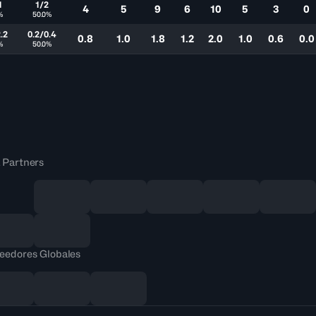
1
1/2
4
5
9
6
10
5
3
0
%
50.0%
.2
0.2/0.4
0.8
1.0
1.8
1.2
2.0
1.0
0.6
0.0
%
50.0%
 Partners
eedores Globales