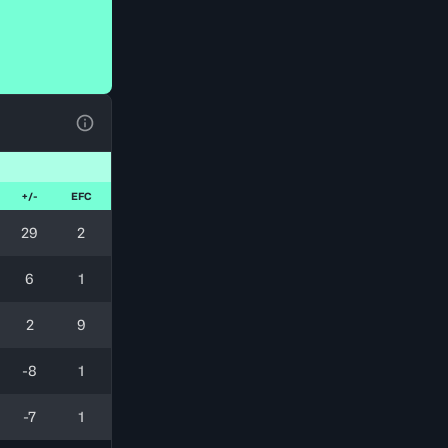
Ver la leyenda
+/-
EFC
29
2
6
1
2
9
-8
1
-7
1