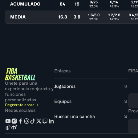
8/25
6/14
2/1
ACUMULADO
84
19
32.0%
42.9%
18.2
1.6/5.0
1.2/2.8
0.4/2
MEDIA
16.8
3.8
32.0%
42.9%
18.2
Enlaces
FIBA
Únete para una
Jugadores
experiencia mejorada y
funciones
personalizadas
Equipos
Regístrate ahora
Redes sociales
Prov
Buscar una cancha