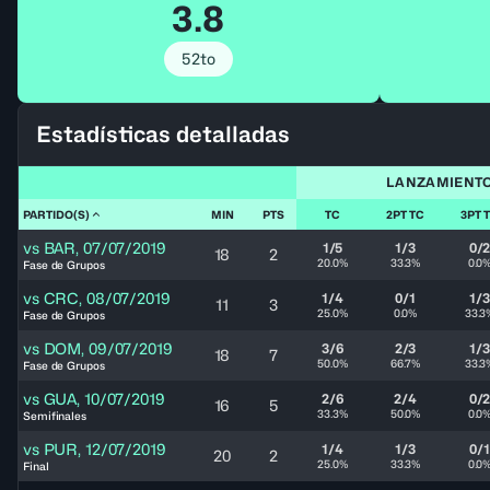
3.8
52to
Estadísticas detalladas
LANZAMIENT
PARTIDO(S)
MIN
PTS
TC
2PT TC
3PT 
vs
BAR
,
07/07/2019
1/5
1/3
0/
18
2
20.0%
33.3%
0.0
Fase de Grupos
vs
CRC
,
08/07/2019
1/4
0/1
1/3
11
3
25.0%
0.0%
33.3
Fase de Grupos
vs
DOM
,
09/07/2019
3/6
2/3
1/3
18
7
50.0%
66.7%
33.3
Fase de Grupos
vs
GUA
,
10/07/2019
2/6
2/4
0/
16
5
33.3%
50.0%
0.0
Semifinales
vs
PUR
,
12/07/2019
1/4
1/3
0/1
20
2
25.0%
33.3%
0.0
Final