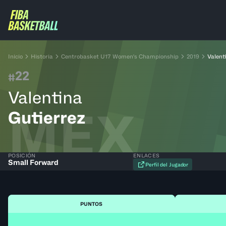
Inicio
Historia
Centrobasket U17 Women's Championship
2019
Valent
22
#
Valentina
MEX
Gutierrez
POSICIÓN
ENLACES
Small Forward
Perfil del Jugador
PUNTOS