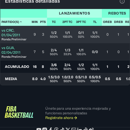
Estadísticas detalladas
Ver 
LANZAMIENTOS
REBOTES
PARTIDO(S)
MIN
PTS
TC
2PT TC
3PT TC
TL
OREB
DREB
RE
vs
CRC
,
1/2
1/1
0/1
1/1
9
3
0
1
1
01/04/2011
50.0%
100.0%
0.0%
100.0%
Ronda Preliminar
vs
GUA
,
2/4
1/3
1/1
7
5
0/0
1
0
1
02/04/2011
50.0%
33.3%
100.0%
Ronda Preliminar
3/6
2/4
1/2
1/1
ACUMULADO
16
8
1
1
2
50.0%
50.0%
50.0%
100.0%
1.5/3.0
1.0/2.0
0.5/1.0
0.5/0.5
MEDIA
8.0
4.0
0.5
0.5
1.
50.0%
50.0%
50.0%
100.0%
Únete para una experiencia mejorada y
funciones personalizadas
Regístrate ahora