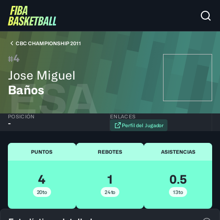
CBC CHAMPIONSHIP 2011
4
#
Jose Miguel
ESA
Baños
POSICIÓN
ENLACES
-
Perfil del Jugador
PUNTOS
REBOTES
ASISTENCIAS
4
1
0.5
20to
24to
13to