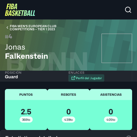
FIBA MEN’S EUROPEAN CLUB
COMPETITIONS – TIER 1 2023
4
#
Jonas
BONN
Falkenstein
POSICIÓN
ENLACES
Guard
Perfil del Jugador
PUNTOS
REBOTES
ASISTENCIAS
2.5
0
0
368to
439to
405to