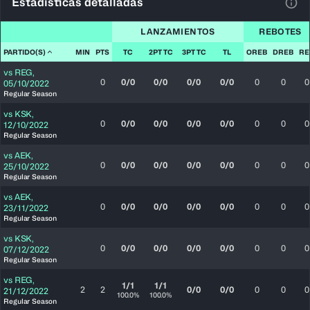
Estadísticas detalladas
Ver 
LANZAMIENTOS
REBOTES
PARTIDO(S)
MIN
PTS
TC
2PT TC
3PT TC
TL
OREB
DREB
RE
vs
REG
,
0
0/0
0/0
0/0
0/0
0
0
0
05/10/2022
Regular Season
vs
KSK
,
0
0/0
0/0
0/0
0/0
0
0
0
12/10/2022
Regular Season
vs
AEK
,
0
0/0
0/0
0/0
0/0
0
0
0
25/10/2022
Regular Season
vs
AEK
,
0
0/0
0/0
0/0
0/0
0
0
0
23/11/2022
Regular Season
vs
KSK
,
0
0/0
0/0
0/0
0/0
0
0
0
07/12/2022
Regular Season
vs
REG
,
1/1
1/1
2
2
0/0
0/0
0
0
0
21/12/2022
100.0%
100.0%
Regular Season