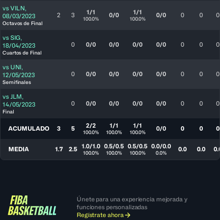
vs
VILN
,
1/1
1/1
2
3
0/0
0/0
0
0
0
08/03/2023
100.0%
100.0%
Octavos de Final
vs
SIG
,
0
0/0
0/0
0/0
0/0
0
0
0
18/04/2023
Cuartos de Final
vs
UNI
,
0
0/0
0/0
0/0
0/0
0
0
0
12/05/2023
Semifinales
vs
JLM
,
0
0/0
0/0
0/0
0/0
0
0
0
14/05/2023
Final
2/2
1/1
1/1
ACUMULADO
3
5
0/0
0
0
0
100.0%
100.0%
100.0%
1.0/1.0
0.5/0.5
0.5/0.5
0.0/0.0
MEDIA
1.7
2.5
0.0
0.0
0.
100.0%
100.0%
100.0%
0.0%
Únete para una experiencia mejorada y
funciones personalizadas
Regístrate ahora