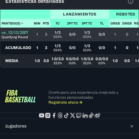
Estadísticas detalladas
Ver 
LANZAMIENTOS
REBOTES
PARTIDO(S)
MIN
PTS
TC
2PT TC
3PT TC
TL
OREB
DREB
RE
vs
,
12/12/2007
1/3
1/3
1
3
0/0
0/0
1
0
1
33.3%
33.3%
Qualifying Round
1/3
1/3
ACUMULADO
1
3
0/0
0/0
1
0
1
33.3%
33.3%
1.0/3.0
0.0/0.0
1.0/3.0
0.0/0.0
MEDIA
1.0
3.0
1.0
0.0
1.
33.3%
0.0%
33.3%
0.0%
Únete para una experiencia mejorada y
funciones personalizadas
Regístrate ahora
Jugadores