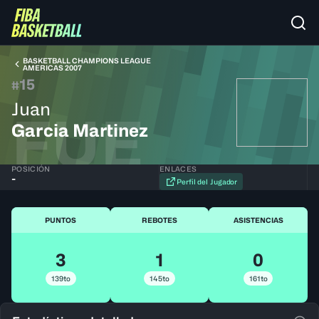
BASKETBALL CHAMPIONS LEAGUE
AMERICAS 2007
15
#
Juan
FUE
Garcia Martinez
POSICIÓN
ENLACES
-
Perfil del Jugador
PUNTOS
REBOTES
ASISTENCIAS
3
1
0
139to
145to
161to