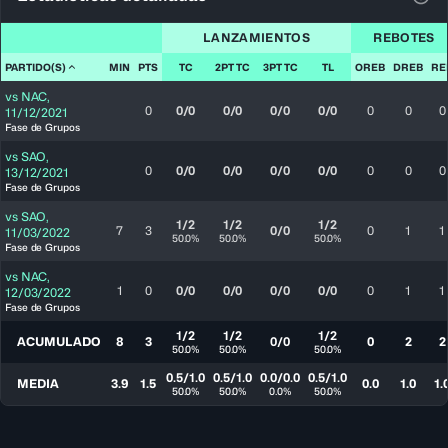
Ver 
LANZAMIENTOS
REBOTES
PARTIDO(S)
MIN
PTS
TC
2PT TC
3PT TC
TL
OREB
DREB
RE
vs
NAC
,
0
0/0
0/0
0/0
0/0
0
0
0
11/12/2021
Fase de Grupos
vs
SAO
,
0
0/0
0/0
0/0
0/0
0
0
0
13/12/2021
Fase de Grupos
vs
SAO
,
1/2
1/2
1/2
7
3
0/0
0
1
1
11/03/2022
50.0%
50.0%
50.0%
Fase de Grupos
vs
NAC
,
1
0
0/0
0/0
0/0
0/0
0
1
1
12/03/2022
Fase de Grupos
1/2
1/2
1/2
ACUMULADO
8
3
0/0
0
2
2
50.0%
50.0%
50.0%
0.5/1.0
0.5/1.0
0.0/0.0
0.5/1.0
MEDIA
3.9
1.5
0.0
1.0
1.
50.0%
50.0%
0.0%
50.0%