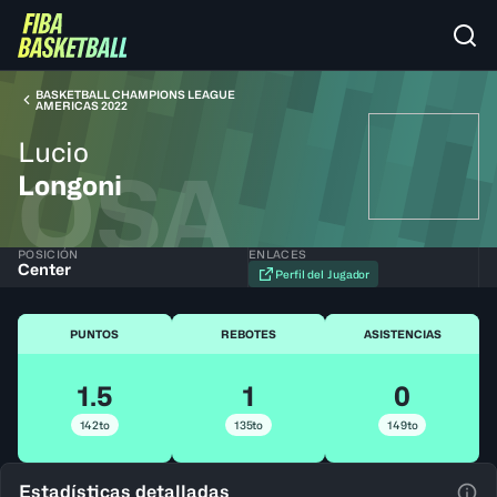
BASKETBALL CHAMPIONS LEAGUE
AMERICAS 2022
Lucio
QSA
Longoni
POSICIÓN
ENLACES
Center
Perfil del Jugador
PUNTOS
REBOTES
ASISTENCIAS
1.5
1
0
142to
135to
149to
Estadísticas detalladas