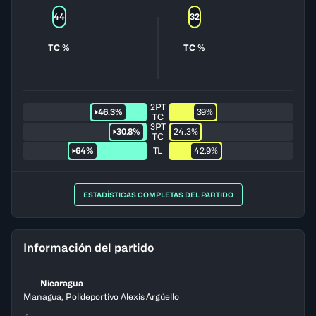
44
32
TC %
TC %
2PT
46.3%
39%
TC
3PT
30.8%
24.3%
TC
64%
TL
42.9%
ESTADÍSTICAS COMPLETAS DEL PARTIDO
Información del partido
Nicaragua
Managua, Polideportivo Alexis Argüello