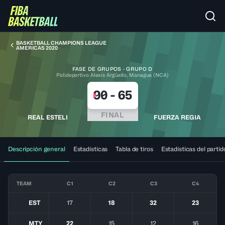
BASKETBALL CHAMPIONS LEAGUE
AMERICAS 2020
FASE DE GRUPOS · GRUPO D
Polideportivo Alexis Argüello, Managua (NCA)
90
-
65
FINAL
REAL ESTELI
FUERZA REGIA
Descripción general
Estadísticas
Tabla de tiros
Estadísticas del partid
TEAM
C1
C2
C3
C4
EST
17
18
32
23
MTY
22
15
12
16