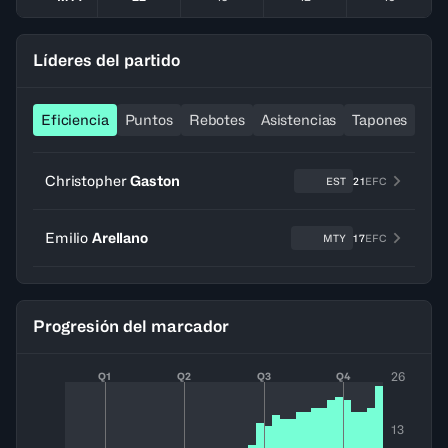
Líderes del partido
Eficiencia
Puntos
Rebotes
Asistencias
Tapones
Ro
Christopher
Gaston
EST
21
EFC
Emilio
Arellano
MTY
17
EFC
Progresión del marcador
26
Q1
Q2
Q3
Q4
13