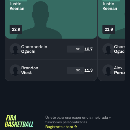
Justin
Justin
Keenan
Keenan
22.0
21.0
Chamberlain
Chambe
16.7
SOL
Oguchi
Oguchi
Brandon
Alex
11.3
SOL
West
Perez
Únete para una experiencia mejorada y
funciones personalizadas
Regístrate ahora