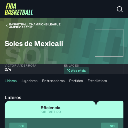
BASKETBALL CHAMPIONS LEAGUE
AMERICAS 2017
Soles de Mexicali
SOL
VICTORIA/DERROTA
ENLACES
2
/
4
Web oficial
Líderes
Jugadores
Entrenadores
Partidos
Estadísticas
Líderes
Eficiencia
POR PARTIDO
SOL
SOL