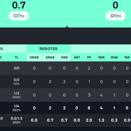
0.7
0
337to
325to
OS
REBOTES
TC
TL
OREB
DREB
REB
AST
FP
PER
ROB
TAP
0
0
0
0
2
0
0
0
0/0
0/2
0
2
2
0
1
0
0
0
0.0%
1/2
0
0
0
0
3
4
1
0
50.0%
1/4
0
2
2
0
6
4
1
0
25.0%
.0
0.3/1.3
0.0
0.7
0.7
0.0
2.0
1.3
0.3
0.0
25.0%