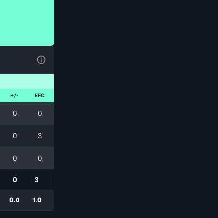
Ver la leyenda
+/-
EFC
0
0
0
3
0
0
0
3
0.0
1.0