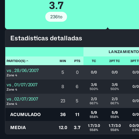
3.7
236to
Estadísticas detalladas
LANZAMIENT
PARTIDO(S)
MIN
PTS
TC
2PT TC
3PT 
vs
,
28/06/2007
5
0
0/0
0/0
0/0
Zone 4
vs
,
01/07/2007
3/6
3/6
8
6
0/0
50.0%
50.0%
Zone 4
vs
,
02/07/2007
2/3
2/3
23
5
0/0
66.7%
66.7%
Zone 4
5/9
5/9
ACUMULADO
36
11
0/0
55.6%
55.6%
1.7/3.0
1.7/3.0
0.0/0
MEDIA
12.0
3.7
55.6%
55.6%
0.0%