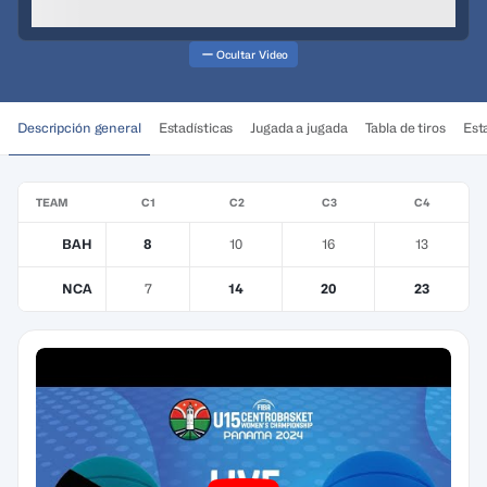
Ocultar Video
Descripción general
Estadísticas
Jugada a jugada
Tabla de tiros
Esta
TEAM
C1
C2
C3
C4
BAH
8
10
16
13
NCA
7
14
20
23