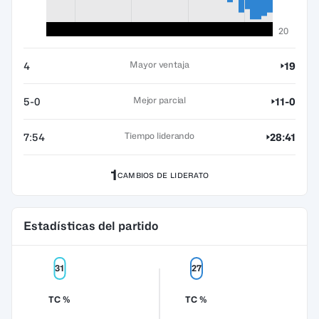
20
Mayor ventaja
4
19
Mejor parcial
5-0
11-0
Tiempo liderando
7:54
28:41
1
CAMBIOS DE LIDERATO
Estadísticas del partido
31
27
TC %
TC %