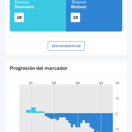
Danica
Sharon
Simmons
Watson
10
18
VER ESTADÍSTICAS
Progresión del marcador
20
Q1
Q2
Q3
Q4
10
0
10