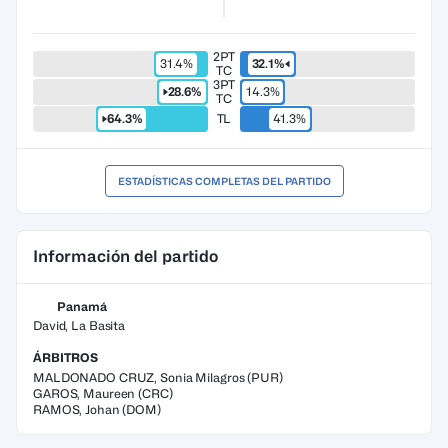
2PT
31.4%
32.1%
TC
3PT
28.6%
14.3%
TC
64.3%
TL
41.3%
ESTADÍSTICAS COMPLETAS DEL PARTIDO
Información del partido
Panamá
David, La Basita
ÁRBITROS
MALDONADO CRUZ
,
Sonia Milagros
(
PUR
)
GAROS
,
Maureen
(
CRC
)
RAMOS
,
Johan
(
DOM
)