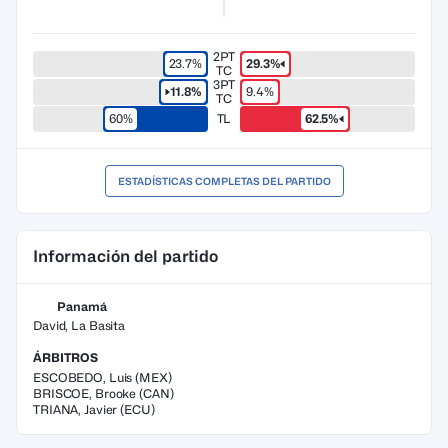
2PT
23.7%
29.3%
TC
3PT
11.8%
9.4%
TC
60%
TL
62.5%
ESTADÍSTICAS COMPLETAS DEL PARTIDO
Información del partido
Panamá
David, La Basita
ÁRBITROS
ESCOBEDO
,
Luis
(
MEX
)
BRISCOE
,
Brooke
(
CAN
)
TRIANA
,
Javier
(
ECU
)