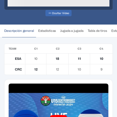
Ocultar Video
Descripción general
Estadísticas
Jugada a jugada
Tabla de tiros
Esta
TEAM
C1
C2
C3
C4
ESA
10
18
11
10
CRC
12
12
10
9