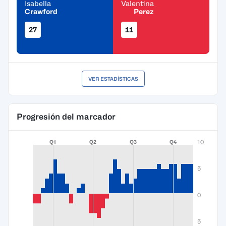
Isabella
Valentina
Crawford
Perez
27
11
VER ESTADÍSTICAS
Progresión del marcador
10
Q1
Q2
Q3
Q4
5
0
5